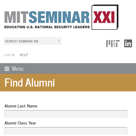
Search
User Menu
Search form
LOG IN
HELP
Menu
Find Alumni
Alumni Last Name
Alumni Class Year