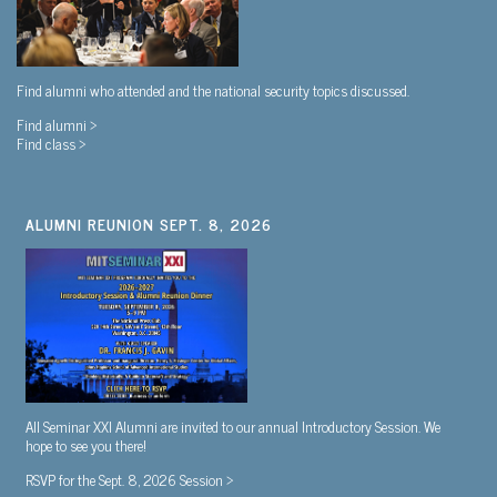
Find alumni who attended and the national security topics discussed.
Find alumni >
Find class >
ALUMNI REUNION SEPT. 8, 2026
All Seminar XXI Alumni are invited to our annual Introductory Session. We
hope to see you there!
RSVP for the Sept. 8, 2026 Session >