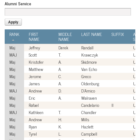
Alumni Service
RANK
FIRST
MIDDLE
LAST NAME
SUFFIX
AL
NAME
NAME
SER
Maj
Jeffrey
Derek
Randall
US
MAJ
Scott
T.
Krawczyk
US
Maj
Kristofer
A.
Skidmore
US
Maj
Matthew
A.
Van Echo
US
Maj
Jerome
C.
Greco
US
Maj
James
A.
Oldenburg
US
MAJ
Andrew
D.
D'Amico
US
Maj
Eric
A.
Walraven
US
Maj
Rafael
Candelario
II
US
MAJ
Kathleen
T.
Chandler
US
Maj
Andrew
H.
Mills
US
Maj
Ryan
K.
Hazlett
US
Maj
Tyrel
L.
Campbell
US