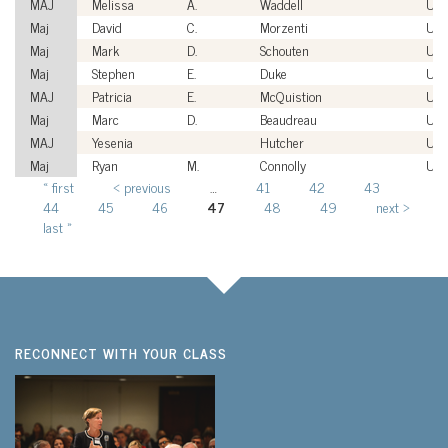
MAJ
Melissa
A.
Waddell
US
Maj
David
C.
Morzenti
US
Maj
Mark
D.
Schouten
US
Maj
Stephen
E.
Duke
US
MAJ
Patricia
E.
McQuistion
US
Maj
Marc
D.
Beaudreau
US
MAJ
Yesenia
Hutcher
US
Maj
Ryan
M.
Connolly
US
« first
‹ previous
…
41
42
43
Pages
44
45
46
47
48
49
next ›
last »
RECONNECT WITH YOUR CLASS