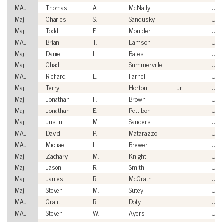
MAJ
Thomas
A.
McNally
US
Maj
Charles
S.
Sandusky
US
Maj
Todd
E.
Moulder
US
MAJ
Brian
T.
Lamson
US
Maj
Daniel
L.
Bates
US
Maj
Chad
Summerville
US
MAJ
Richard
L.
Farnell
US
Maj
Terry
Horton
Jr.
US
Maj
Jonathan
F.
Brown
US
Maj
Jonathan
E.
Pettibon
US
Maj
Justin
M.
Sanders
US
MAJ
David
P.
Matarazzo
US
MAJ
Michael
L.
Brewer
US
Maj
Zachary
M.
Knight
US
Maj
Jason
R.
Smith
US
Maj
James
R.
McGrath
US
Maj
Steven
M.
Sutey
US
MAJ
Grant
R.
Doty
US
MAJ
Steven
W.
Ayers
US