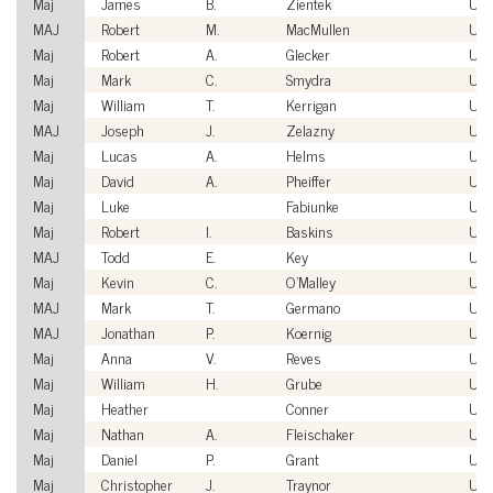
Maj
James
B.
Zientek
US
MAJ
Robert
M.
MacMullen
US
Maj
Robert
A.
Glecker
US
Maj
Mark
C.
Smydra
US
Maj
William
T.
Kerrigan
US
MAJ
Joseph
J.
Zelazny
US
Maj
Lucas
A.
Helms
US
Maj
David
A.
Pheiffer
US
Maj
Luke
Fabiunke
US
Maj
Robert
I.
Baskins
US
MAJ
Todd
E.
Key
US
Maj
Kevin
C.
O'Malley
US
MAJ
Mark
T.
Germano
US
MAJ
Jonathan
P.
Koernig
US
Maj
Anna
V.
Reves
US
Maj
William
H.
Grube
US
Maj
Heather
Conner
US
Maj
Nathan
A.
Fleischaker
US
Maj
Daniel
P.
Grant
US
Maj
Christopher
J.
Traynor
US